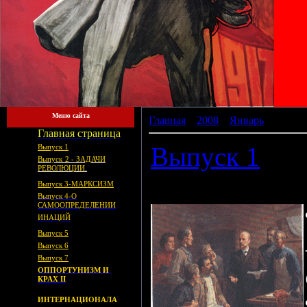
Меню сайта
Главная
»
2008
»
Январь
»
24
Главная страница
Выпуск 1
Выпуск 1
Выпуск
2 - ЗАДАЧИ
РЕВОЛЮЦИИ.
Выпуск 3-МАРКСИЗМ
Выпуск 4-О
САМООПРЕДЕЛЕНИИ
ИНАЦИЙ
Выпуск 5
Выпуск 6
Выпуск 7
-
ОППОРТУНИЗМ
И
КРАХ II
.
ИНТЕРНАЦИОНАЛА