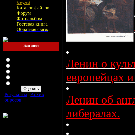
Выпуск 8
Каталог файлов
Форум
Фотоальбом
Гостевая книга
Обратная связь
Наш опрос
Оцените мой сайт
Отлично
Ленин о
куль
Хорошо
Неплохо
европейцах и
Плохо
Ужасно
Результаты
|
Архив
Ленин об анг
опросов
Всего ответов:
56
либералах.