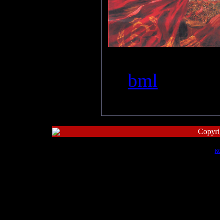
Просмотро
bml
|
Дата:
Copyri
Бесплатный
к