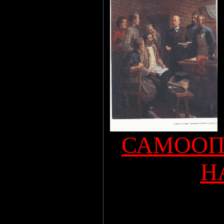
САМООП
Н