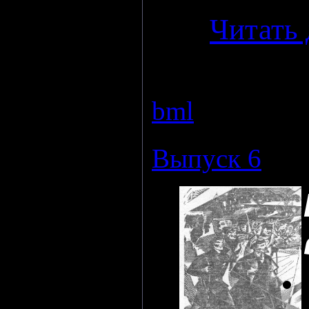
...
Читать 
Просмотров:
bml
|
Дата:
24
Выпуск 6