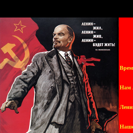
Врем
Нам 
Лени
Наше