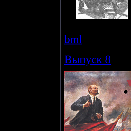
Просмотров:
bml
|
Дата:
24
Выпуск 8