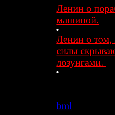
Ленин о пора
машиной.
Ленин о том, 
силы скрываю
лозунгами.
Просмотров:
bml
|
Дата:
24